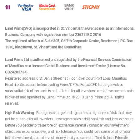
Land Prime(SVG) is incorporated in St. Vincent & the Grenadines as an International
Business Company with registration number 23627 IBC 2016
The registered office is at Suite 305, Griffith Corporate Centre, Beachmont, P.O. Box
1510, Kingstown, St. Vincent and the Grenadines.
Land Prime Ltd is authorized and regulated by the Financial Services Commission
of Mauritius as a licensed Global Business and Investment Dealer (License No.
GB24203734).
Registered address: 6 St Denis Street 1st Floor River Court Port Lous, Mauritius
Read risk disclosure before trading Forex/CFDs. Forex/CFD trading involves
substantial risk of loss and is not suitable for all investors. landprime.com domain
is owned and operated by Land Prime Ltd. © 2013 Land Prime Ltd. All rights
reserved.
High Risk Warning
: Foreign exchange trading carries a high level of risk that may
not be suitable for all investors. Leverage creates additional risk and loss exposure.
Before you decide to trade foreign exchange, carefully consider your investment
objectives, experience level, and risk tolerance. You could lose some or all of your
initial investment; do not invest money that you cannot afford to lose. Educate