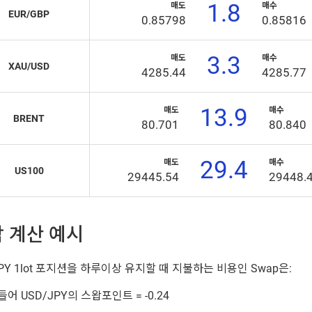
1.8
매도
매수
EUR/GBP
0.85798
0.85816
3.3
매도
매수
XAU/USD
4285.44
4285.77
13.9
매도
매수
BRENT
80.701
80.840
29.4
매도
매수
US100
29445.54
29448.
 계산 예시
PY 1lot 포지션을 하루이상 유지할 때 지불하는 비용인 Swap은:
들어 USD/JPY의 스왑포인트 = -0.24