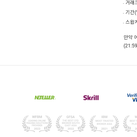
거래크기
기간(일
스왑계산
만약 어
(21: