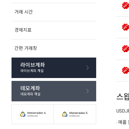
거래 시간
경제지표
간편 거래창
라이브계좌
라이브계좌 개설
데모계좌
데모계좌 개설
스왑
USDJ
예를 