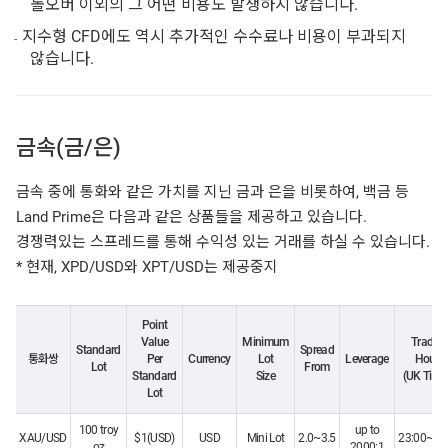
롤오버 이외의 그 어떤 비용도 발생하지 않습니다.
지수형 CFD에도 역시 추가적인 수수료나 비용이 부과되지
않습니다.
금속(금/은)
금속 중에 통화와 같은 가치를 지닌 금과 은을 비롯하여, 백금 등
Land Prime은 다음과 같은 상품들을 제공하고 있습니다.
경쟁력있는 스프레드를 통해 수익성 있는 거래를 하실 수 있습니다.
* 현재, XPD/USD와 XPT/USD는 제공중지
Point
Value
Minimum
Tradin
Standard
Spread
통화쌍
Per
Currency
Lot
Leverage
Hours
Lot
From
Standard
Size
(UK Time)
Lot
100 troy
up to
XAU/USD
$1(USD)
USD
Mini Lot
2.0~3.5
23:00~21
oz
2000:1