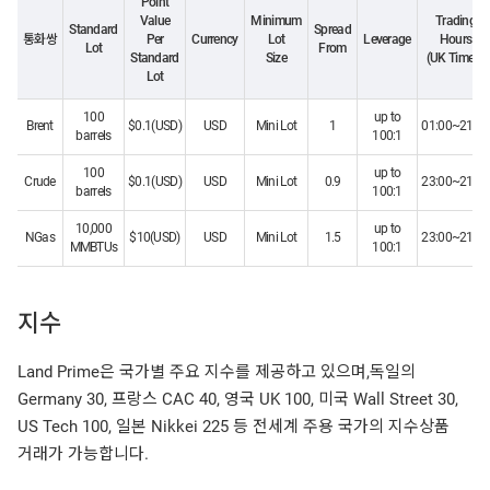
Point
Value
Minimum
Trading
Standard
Spread
통화쌍
Per
Currency
Lot
Leverage
Hours
Lot
From
Standard
Size
(UK Time) *
Lot
100
up to
Brent
$0.1(USD)
USD
Mini Lot
1
01:00~21:59
barrels
100:1
100
up to
Crude
$0.1(USD)
USD
Mini Lot
0.9
23:00~21:59
barrels
100:1
10,000
up to
NGas
$10(USD)
USD
Mini Lot
1.5
23:00~21:59
MMBTUs
100:1
지수
Land Prime은 국가별 주요 지수를 제공하고 있으며,독일의
Germany 30, 프랑스 CAC 40, 영국 UK 100, 미국 Wall Street 30,
US Tech 100, 일본 Nikkei 225 등 전세계 주용 국가의 지수상품
거래가 가능합니다.