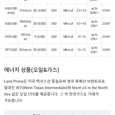
XAU/USD
up to
10 troy oz
$0.1(USD)
USD
Mini Lot
2.0~3.5
23:00~21
(mini)
2000:1
5000 troy
up to
XAG/USD
$0.5(USD)
USD
Mini Lot
3.0~4.5
23:00~21
oz
200:1
100 troy
up to
XPD/USD
$1(USD)
USD
Mini Lot
12~14
23:00~21
oz
200:1
up to
XPT/USD
50 troy oz
$0.5(USD)
USD
Mini Lot
13~15
23:00~21
200:1
에너지 상품(오일&가스)
Land Prime은 미국 텍사스산 중질유와 영국 북해산 브렌트유로
알려진 WTI(West Texas Intermediate)와 Brent oil in the North
Sea 같은 오일 CFD를 제공합니다. 그 외 천연가스도 거래가
가능합니다.