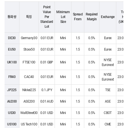
Point
Value
Minimum
Trad
Spread
Required
통화쌍
특징
Per
Lot
Exchange
Hou
From
Margin
Standard
Size
(UK Ti
Lot
DE30
Germany30
0.01 EUR
Mini
1.5
0.5%
Eurex
23:05~
EU50
Stoxx50
0.01 EUR
Mini
1.5
0.5%
Eurex
23:05~
NYSE
UK100
FTSE100
0.01 GBP
Mini
1.5
0.5%
23:05~
Euronext
NYSE
FR40
CAC40
0.01 EUR
Mini
1.5
0.5%
23:05~
Euronext
JP225
Nikkei225
0.1 JPY
Mini
1.5
0.5%
TSE
23:05~
AU200
ASE200
0.01 AUD
Mini
1.5
0.5%
ASE
23:05~
US30
WallStreet30
0.01 USD
Mini
1.5
0.5%
CBOT
23:05~
US100
US Tech100
0.01 USD
Mini
1.5
0.5%
CME
23:05~