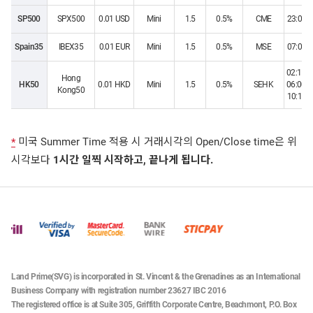
SP500
SPX500
0.01 USD
Mini
1.5
0.5%
CME
23:05~
Spain35
IBEX35
0.01 EUR
Mini
1.5
0.5%
MSE
07:00~
02:15~0
Hong
HK50
0.01 HKD
Mini
1.5
0.5%
SEHK
06:00~0
Kong50
10:15~
미국 Summer Time 적용 시 거래시각의 Open/Close time은 위
*
시각보다
1시간 일찍 시작하고, 끝나게 됩니다.
Land Prime(SVG) is incorporated in St. Vincent & the Grenadines as an International
Business Company with registration number 23627 IBC 2016
The registered office is at Suite 305, Griffith Corporate Centre, Beachmont, P.O. Box