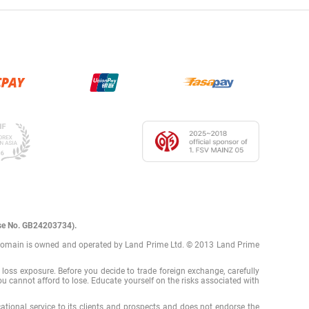
ense No. GB24203734).
com domain is owned and operated by Land Prime Ltd. © 2013 Land Prime
d loss exposure. Before you decide to trade foreign exchange, carefully
you cannot afford to lose. Educate yourself on the risks associated with
tional service to its clients and prospects and does not endorse the