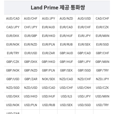
Land Prime 제공 통화쌍
AUD/CAD
AUD/CHF
AUD/JPY
AUD/NZD
AUD/USD
CAD/CHF
CAD/JPY
CHF/JPY
EUR/AUD
EUR/CAD
EUR/CHF
EUR/CZK
EUR/DKK
EUR/GBP
EUR/HKD
EUR/HUF
EUR/JPY
EUR/MXN
EUR/NOK
EUR/NZD
EUR/PLN
EUR/RUB
EUR/SEK
EUR/SGD
EUR/TRY
EUR/USD
EUR/ZAR
GBP/AUD
GBP/CAD
GBP/CHF
GBP/CZK
GBP/DKK
GBP/HKD
GBP/HUF
GBP/JPY
GBP/MXN
GBP/NOK
GBP/NZD
GBP/PLN
GBP/SEK
GBP/SGD
GBP/TRY
GBP/USD
GBP/ZAR
NOK/SEK
NZD/CAD
NZD/CHF
NZD/JPY
NZD/SGD
NZD/USD
USD/CAD
USD/CHF
USD/CNH
USD/CZK
USD/DKK
USD/HKD
USD/HUF
USD/ILS
USD/JPY
USD/MXN
USD/NOK
USD/PLN
USD/RUB
USD/SEK
USD/SGD
USD/TRY
USD/ZAR