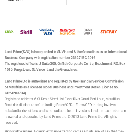
Land Prime(SVG) is incorporated in St. Vincent & the Grenadines as an International
Business Company with registration number 23627 IBC 2016
The registered office is at Suite 305, Griffith Corporate Centre, Beachmont, P.O. Box
1510, Kingstown, St. Vincent and the Grenadines.
Land Prime Ltd is authorized and regulated by the Financial Services Commission
of Mauritius as a licensed Global Business and Investment Dealer (License No.
GB24203734).
Registered address: 6 St Denis Street 1st Floor River Court Port Lous, Mauritius
Read risk disclosure before trading Forex/CFDs. Forex/CFD trading involves
substantial risk of loss and is not suitable for all investors. landprime.com domain
is owned and operated by Land Prime Ltd. © 2013 Land Prime Ltd. All rights
reserved.
High Risk Warning
: Foreign exchange trading carries a high level of risk that may