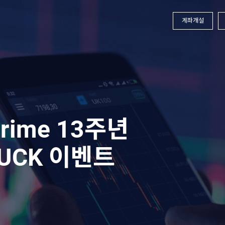
계좌개설
주년 기념!
코인 거래
트
LandPri
자세히 보기