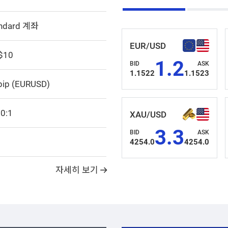
ndard 계좌
EUR/USD
$10
1.2
BID
ASK
1.1522
1.1523
pip (EURUSD)
0:1
XAU/USD
3.3
BID
ASK
4254.0
4254.0
자세히 보기