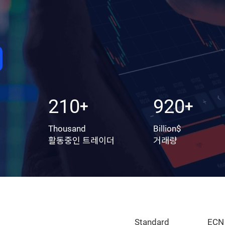
계좌 개설하기
210
920
+
+
Thousand
Billion$
활동중인 트레이더
거래량
Standard
ECN