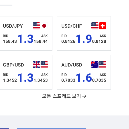
USD/JPY
USD/CHF
1.3
1.9
BID
ASK
BID
ASK
158.43
158.44
0.8126
0.8128
GBP/USD
AUD/USD
1.3
1.6
BID
ASK
BID
ASK
1.3452
1.3453
0.7033
0.7035
모든 스프레드 보기