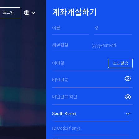
계좌개설하기
로그인
생년월일
코드 발송
의 새로운 기준,
me
지